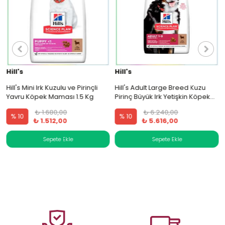
Hill's
Hill's
i
Hill's Mini Irk Kuzulu ve Pirinçli
Hill's Adult Large Breed Kuzu
Yavru Köpek Maması 1.5 Kg
Pirinç Büyük Irk Yetişkin Köpek
Maması 14 Kg
₺ 1.680,00
₺ 6.240,00
% 10
% 10
₺ 1.512,00
₺ 5.616,00