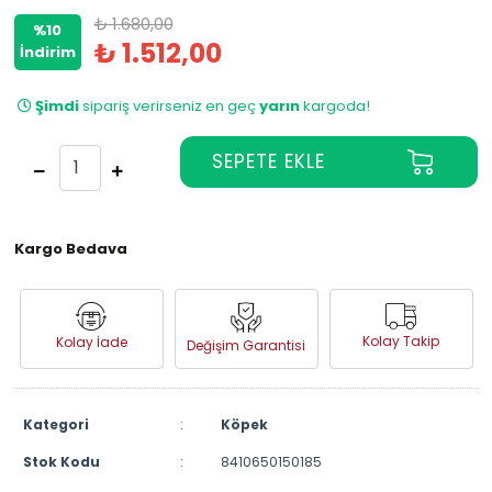
₺ 1.680,00
%10
₺ 1.512,00
İndirim
Şimdi
sipariş verirseniz en geç
yarın
kargoda!
Kargo Bedava
Kolay Takip
Kolay İade
Değişim Garantisi
Kategori
:
Köpek
Stok Kodu
:
8410650150185