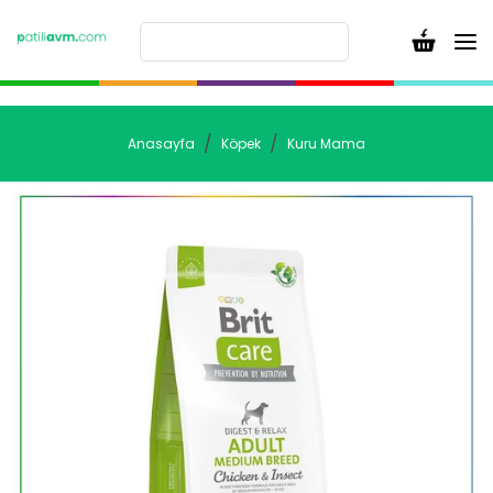
Anasayfa
Köpek
Kuru Mama