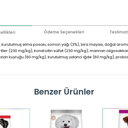
Ödeme Seçenekleri
Teslimat
llikleri
, kurutulmuş elma posası, somon yağı (3%), bira mayası, doğal aroma,
itler (230 mg/kg), kondroitin sülfat (230 mg/kg), mannan oligosakkar
lan kuyruğu (60 mg/kg), kurutulmuş yalancı iğde (60 mg/kg), probiotik
Benzer Ürünler