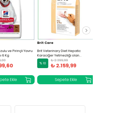
Brit Care
Brit Care
zulu ve Pirinçli Yavru
Brit Veterinary Diet Hepatic
Brit Care Ta
6 Kg
Karaciğer Yetmezliği olan
Yetişkin K
Köpekler için Tahılsız Köpek
00
₺ 2.399,99
₺ 
% 10
% 10
9,60
Maması 2 Kg
₺ 2.159,99
₺