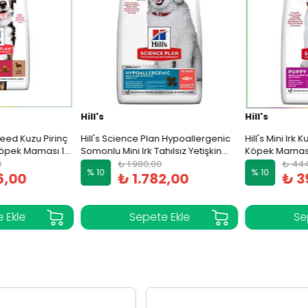
Hill's
Hill's
eed Kuzu Pirinç
Hill's Science Plan Hypoallergenic
Hill's Mini Irk Ku
Köpek Maması 14
Somonlu Mini Irk Tahılsız Yetişkin
Köpek Maması 
Köpek Maması 1.5 Kg
₺ 1.980,00
₺ 444,
% 10
% 10
,00
₺ 1.782,00
₺ 39