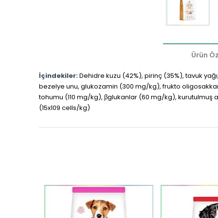
Ürün Öze
İçindekiler:
Dehidre kuzu (42%), pirinç (35%), tavuk yağı
bezelye unu, glukozamin (300 mg/kg), frukto oligosakkar
tohumu (110 mg/kg), βglukanlar (60 mg/kg), kurutulmuş as
(15x109 cells/kg)