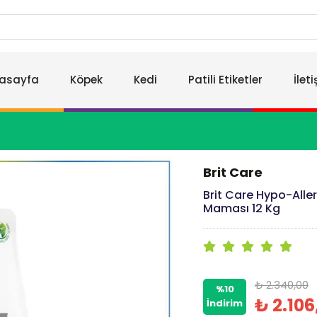
asayfa
Köpek
Kedi
Patili Etiketler
İlet
Brit Care
Brit Care Hypo-Aller
Maması 12 Kg
₺ 2.340,00
%10
₺ 2.106
İndirim