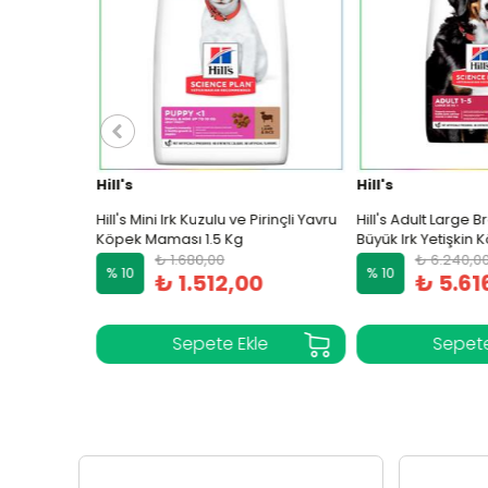
Hill's
Hill's
Kuzu Etli ve
Hill's Mini Irk Kuzulu ve Pirinçli Yavru
Hill's Adult Large Br
Köpek
Köpek Maması 1.5 Kg
Büyük Irk Yetişkin 
Kg
₺ 1.680,00
₺ 6.240,00
% 10
% 10
0
₺ 1.512,00
₺ 5.616