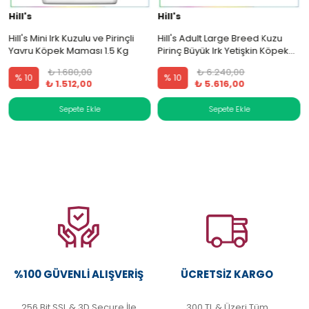
Hill's
Hill's
i
Hill's Mini Irk Kuzulu ve Pirinçli
Hill's Adult Large Breed Kuzu
Yavru Köpek Maması 1.5 Kg
Pirinç Büyük Irk Yetişkin Köpek
Maması 14 Kg
₺ 1.680,00
₺ 6.240,00
% 10
% 10
₺ 1.512,00
₺ 5.616,00
%100 GÜVENLI ALIŞVERIŞ
ÜCRETSIZ KARGO
256 Bit SSL & 3D Secure İle
300 TL & Üzeri Tüm