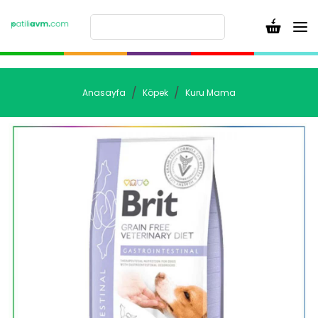
Anasayfa
Köpek
Kuru Mama