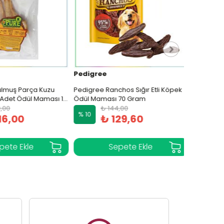
Pedigree
Wanpy
lmuş Parça Kuzu
Pedigree Ranchos Sığır Etli Köpek
Wanpy Taz
det Ödül Maması 1
Ödül Maması 70 Gram
Köpek Et 
00
₺ 144,00
₺ 
% 10
% 10
6,00
₺ 129,60
₺