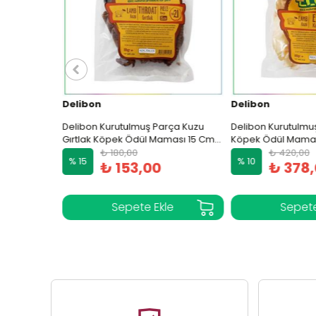
Delibon
Delibon
ler İçin
Delibon Kurutulmuş Parça Kuzu
Delibon Kurutulmuş 
Gırtlak Köpek Ödül Maması 15 Cm
Köpek Ödül Maması
100 Gram
₺ 180,00
₺ 420,00
% 15
% 10
₺ 153,00
₺ 378,