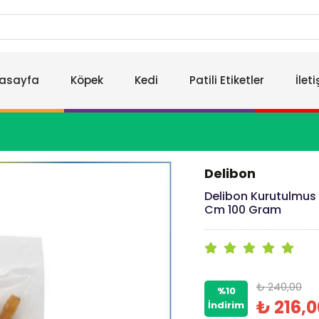
asayfa
Köpek
Kedi
Patili Etiketler
İlet
Delibon
Delibon Kurutulmus 
Cm 100 Gram
₺ 240,00
%10
₺ 216,0
İndirim