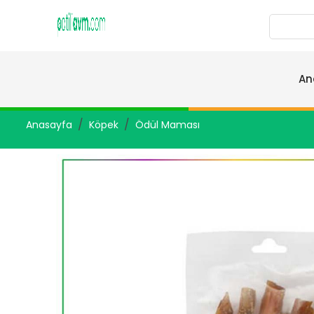
An
Anasayfa
Köpek
Ödül Maması