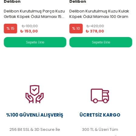
Delibon
Delibon
Delibon Kurutulmuş Parça Kuzu
Delibon Kurutulmuş Kuzu Kulak
Gırtlak Köpek Ödül Maması 15
Köpek Ödül Maması 100 Gram
Cm 100 Gram
₺ 180,00
₺ 420,00
% 15
% 10
₺ 153,00
₺ 378,00
%100 GÜVENLI ALIŞVERIŞ
ÜCRETSIZ KARGO
256 Bit SSL & 3D Secure İle
300 TL & Üzeri Tüm