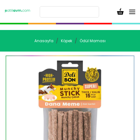
Anasayfa
Köpek
Ödül Maması