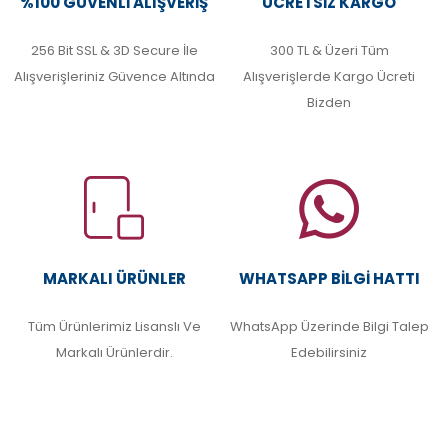
%100 GÜVENLI ALIŞVERIŞ
ÜCRETSIZ KARGO
256 Bit SSL & 3D Secure İle
300 TL & Üzeri Tüm
Alışverişleriniz Güvence Altında
Alışverişlerde Kargo Ücreti
Bizden
MARKALI ÜRÜNLER
WHATSAPP BILGI HATTI
Tüm Ürünlerimiz Lisanslı Ve
WhatsApp Üzerinde Bilgi Talep
Markalı Ürünlerdir.
Edebilirsiniz