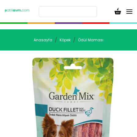
Anasayfa
Köpek
Ödül Maması