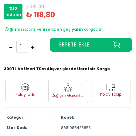
₺ 132,00
%10
₺ 118,80
İndirim
Şimdi
sipariş verirseniz en geç
yarın
kargoda!
300TL Ve Üzeri Tüm Alışverişlerde Ücretsiz Kargo
Kolay Takip
Kolay İade
Değişim Garantisi
Kategori
:
Köpek
Stok Kodu
:
8681085428853