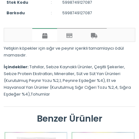
Stok Kodu
:
5998749127087
Barkodu
:
5998749127087
Yetişkin köpekler için sığır ve peynir içerikli tamamlayıcı ödül
mamasıdır.
İçindekiler:
Tahıllar, Sebze Kaynaklı Ürünler, Çeşitli Şekerler,
Sebze Protein Ekstratları, Mineraller, Süt ve Süt Yan Ürünleri
(Kurutulmuş Peynir Yozu %2,1, Peynire Eşdeğer %4), Et ve
Hayvansal Yan Ürünler (Kurutulmuş Sığır Ciğeri Tozu %2,4, Sığıra
Eşdeğer %4),Tohumlar
Benzer Ürünler