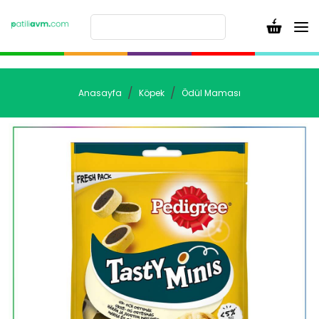
Anasayfa
Köpek
Ödül Maması