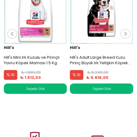
Hill's
Hill's
i
Hill's Mini Irk Kuzulu ve Pirinçli
Hill's Adult Large Breed Kuzu
Yavru Köpek Maması 1.5 Kg
Pirinç Büyük Irk Yetişkin Köpek
Maması 14 Kg
₺ 1.680,00
₺ 6.240,00
% 10
% 10
₺ 1.512,00
₺ 5.616,00