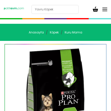
Anasayfa
Köpek
Kuru Mama