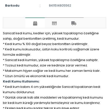
Barkodu
:
8411514805562
Sanicat kedi kumu, kediler için, yüksek topaklaşma özelliğine
sahip, doğal bentonitten üretilmiş, kedi kumudur.
* Kedi kumu % 100 doğal beyaz bentonitten üretilmiştir.
* Kedi kumu kokusuzdur, üstün koku kontrolü sağlamak üzere
formüle edilmiştir.
* Sanicat kedi kumları, yüksek topaklaşma özelliğine sahiptir.
* Tozsuz kedi kumudur, size ve kedinize zarar vermez.
* Maksimum hijyen sağlar ve kedi kumu her zaman temiz kalır.
* Uzun ömürlü ve ekonomik kedi kumudur.
Kedi Kumu Kullanımı;
* Kedi kum kabını 4 cm yüksekliğinde Sanicat topaklanan kedi
kumunu doldurunuz.
* Günlük olarak katı atık maddeleri ve topaklanmış kedi kumunu
bir kedi kum küreği yardımıyla temizleyiniz ve kumu karıştırınız.
* Eksilen kedi kumu kadar tekrar kum ilave ediniz.