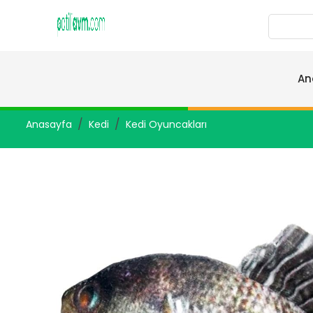
An
Anasayfa
Kedi
Kedi Oyuncakları