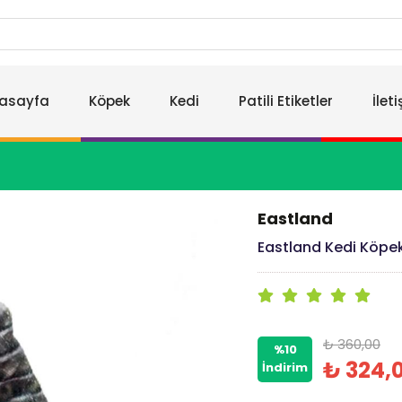
asayfa
Köpek
Kedi
Patili Etiketler
İlet
Eastland
Eastland Kedi Köpe
₺ 360,00
%10
₺ 324,
İndirim