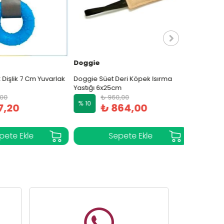
Doggie
PlasArt
Dişlik 7 Cm Yuvarlak
Doggie Süet Deri Köpek Isırma
Renkli Ked
Yastığı 6x25cm
Sepeti No: 
00
₺ 960,00
₺ 
% 10
% 10
,20
₺ 864,00
₺