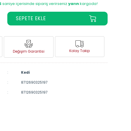
4
saniye içerisinde sipariş verirseniz
yarın
kargoda!
Kolay Takip
Değişim Garantisi
:
Kedi
:
8712690325197
:
8712690325197