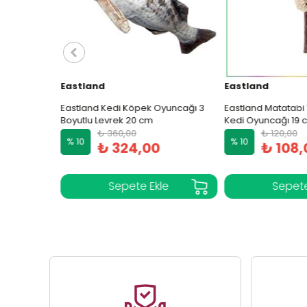
Eastland
Eastland
alığı Kedi
Eastland Kedi Köpek Oyuncağı 3
Eastland Matatabi T
Boyutlu Levrek 20 cm
Kedi Oyuncağı 19 c
₺ 360,00
₺ 120,00
% 10
% 10
₺ 324,00
₺ 108,