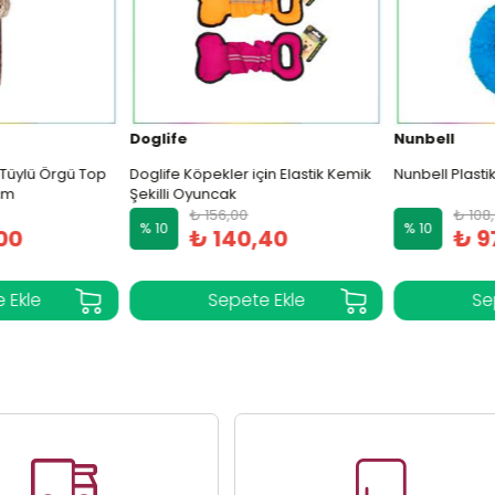
Doglife
Nunbell
üylü Örgü Top
Doglife Köpekler için Elastik Kemik
Nunbell Plastik 
m
Şekilli Oyuncak
₺ 156,00
₺ 108,
% 10
% 10
00
₺ 140,40
₺ 97