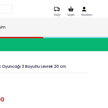
Takip
Sepet
Hesabım
işim
k Oyuncağı 3 Boyutlu Levrek 20 cm
00