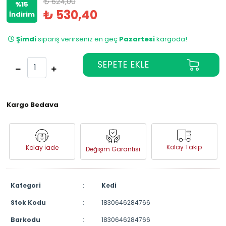
₺ 624,00
%15
₺ 530,40
İndirim
Şimdi
sipariş verirseniz en geç
Pazartesi
kargoda!
Kargo Bedava
Kolay Takip
Kolay İade
Değişim Garantisi
Kategori
:
Kedi
Stok Kodu
:
1830646284766
Barkodu
:
1830646284766