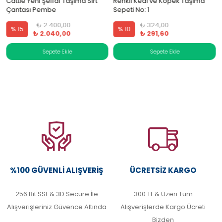
Cattie Yeni Şeffaf Taşıma Sırt
Renkli Kedi ve Köpek Taşıma
Çantası Pembe
Sepeti No: 1
₺ 2.400,00
₺ 324,00
% 15
% 10
₺ 2.040,00
₺ 291,60
%100 GÜVENLI ALIŞVERIŞ
ÜCRETSIZ KARGO
256 Bit SSL & 3D Secure İle
300 TL & Üzeri Tüm
Alışverişleriniz Güvence Altında
Alışverişlerde Kargo Ücreti
Bizden