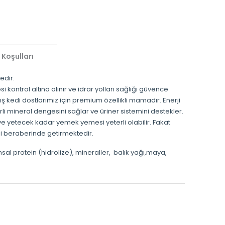
 Koşulları
tedir.
kontrol altına alınır ve idrar yolları sağlığı güvence
lmış kedi dostlarımız için premium özellikli mamadır. Enerji
eterli mineral dengesini sağlar ve üriner sistemini destekler.
e yetecek kadar yemek yemesi yeterli olabilir. Fakat
ni beraberinde getirmektedir.
nsal protein (hidrolize), mineraller, balık yağı,maya,