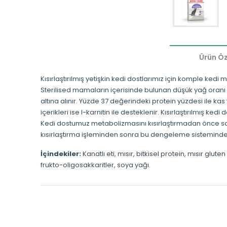
Ürün Öze
Kısırlaştırılmış yetişkin kedi dostlarımız için komple kedi
Sterilised mamaların içerisinde bulunan düşük yağ oranı ile
altına alınır. Yüzde 37 değerindeki protein yüzdesi ile kas 
içerikleri ise l-karnitin ile desteklenir. Kısırlaştırılmış k
Kedi dostumuz metabolizmasını kısırlaştırmadan önce sabi
kısırlaştırma işleminden sonra bu dengeleme sisteminde de
İçindekiler:
Kanatlı eti, mısır, bitkisel protein, mısır gl
frukto-oligosakkaritler, soya yağı.