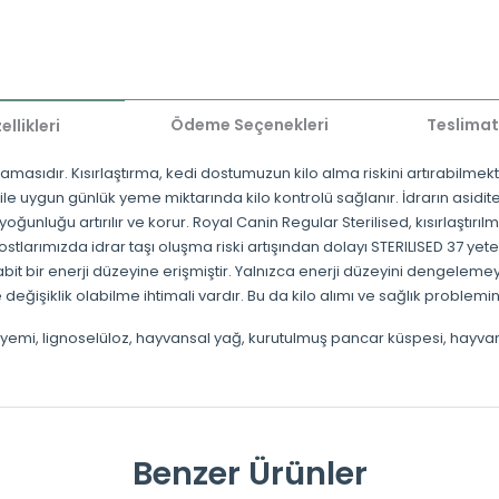
Ödeme Seçenekleri
Teslimat
llikleri
 mamasıdır. Kısırlaştırma, kedi dostumuzun kilo alma riskini artırabilmek
 uygun günlük yeme miktarında kilo kontrolü sağlanır. İdrarın asiditesi 
yoğunluğu artırılır ve korur. Royal Canin Regular Sterilised, kısırlaştırı
edi dostlarımızda idrar taşı oluşma riski artışından dolayı STERILISED 37 y
t bir enerji düzeyine erişmiştir. Yalnızca enerji düzeyini dengelemey
ğişiklik olabilme ihtimali vardır. Bu da kilo alımı ve sağlık problemi
uten yemi, lignoselüloz, hayvansal yağ, kurutulmuş pancar küspesi, hayva
Benzer Ürünler