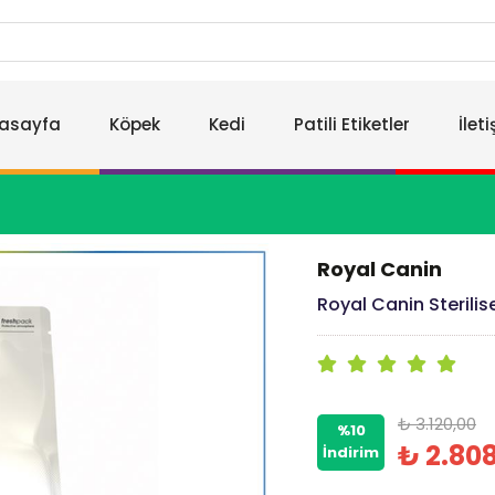
asayfa
Köpek
Kedi
Patili Etiketler
İlet
Royal Canin
Royal Canin Sterilis
₺ 3.120,00
%10
₺ 2.80
İndirim