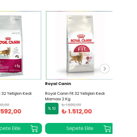
Royal Canin
Hill's
32 Yetişkin Kedi
Royal Canin Fit 32 Yetişkin Kedi
Hill's Scie
Maması 2 Kg
Yavru Kuru
0,00
₺ 1.680,00
₺ 
% 10
% 10
592,00
₺ 1.512,00
₺