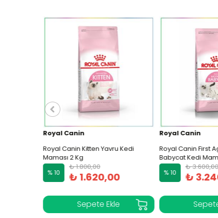
Royal Canin
Royal Canin
Maması 2
Royal Canin Kitten Yavru Kedi
Royal Canin First A
Maması 2 Kg
Babycat Kedi Mama
₺ 1.800,00
₺ 3.600,00
% 10
% 10
₺ 1.620,00
₺ 3.24