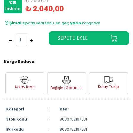
₺ 2.400,00
%15
₺ 2.040,00
İndirim
Şimdi
sipariş verirseniz en geç
yarın
kargoda!
Kargo Bedava
Kolay Takip
Kolay İade
Değişim Garantisi
Kategori
:
Kedi
Stok Kodu
:
8680782197031
Barkodu
:
8680782197031