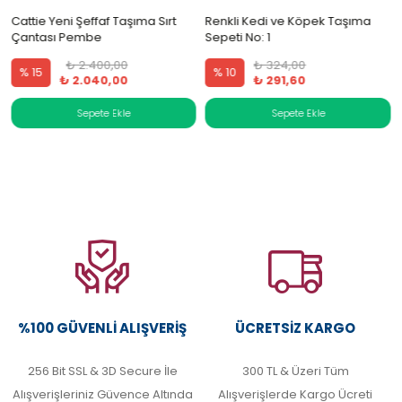
Cattie Yeni Şeffaf Taşıma Sırt
Renkli Kedi ve Köpek Taşıma
Çantası Pembe
Sepeti No: 1
₺ 2.400,00
₺ 324,00
% 15
% 10
₺ 2.040,00
₺ 291,60
%100 GÜVENLI ALIŞVERIŞ
ÜCRETSIZ KARGO
256 Bit SSL & 3D Secure İle
300 TL & Üzeri Tüm
Alışverişleriniz Güvence Altında
Alışverişlerde Kargo Ücreti