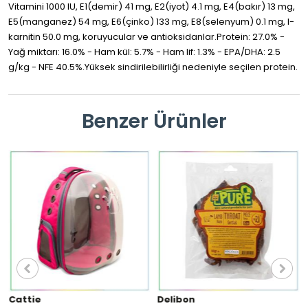
Vitamini 1000 IU, E1(demir) 41 mg, E2(iyot) 4.1 mg, E4(bakır) 13 mg,
E5(manganez) 54 mg, E6(çinko) 133 mg, E8(selenyum) 0.1 mg, l-
karnitin 50.0 mg, koruyucular ve antioksidanlar.Protein: 27.0% -
Yağ miktarı: 16.0% - Ham kül: 5.7% - Ham lif: 1.3% - EPA/DHA: 2.5
g/kg - NFE 40.5%.Yüksek sindirilebilirliği nedeniyle seçilen protein.
Benzer Ürünler
Cattie
Delibon