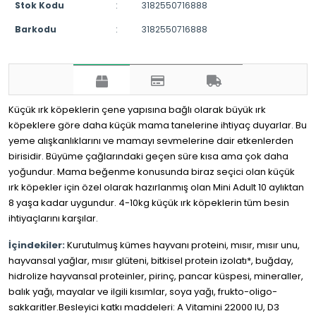
Stok Kodu
:
3182550716888
Barkodu
:
3182550716888
Küçük ırk köpeklerin çene yapısına bağlı olarak büyük ırk
köpeklere göre daha küçük mama tanelerine ihtiyaç duyarlar. Bu
yeme alışkanlıklarını ve mamayı sevmelerine dair etkenlerden
birisidir. Büyüme çağlarındaki geçen süre kısa ama çok daha
yoğundur. Mama beğenme konusunda biraz seçici olan küçük
ırk köpekler için özel olarak hazırlanmış olan Mini Adult 10 aylıktan
8 yaşa kadar uygundur. 4-10kg küçük ırk köpeklerin tüm besin
ihtiyaçlarını karşılar.
İçindekiler:
Kurutulmuş kümes hayvanı proteini, mısır, mısır unu,
hayvansal yağlar, mısır glüteni, bitkisel protein izolatı*, buğday,
hidrolize hayvansal proteinler, pirinç, pancar küspesi, mineraller,
balık yağı, mayalar ve ilgili kısımlar, soya yağı, frukto-oligo-
sakkaritler.Besleyici katkı maddeleri: A Vitamini 22000 IU, D3