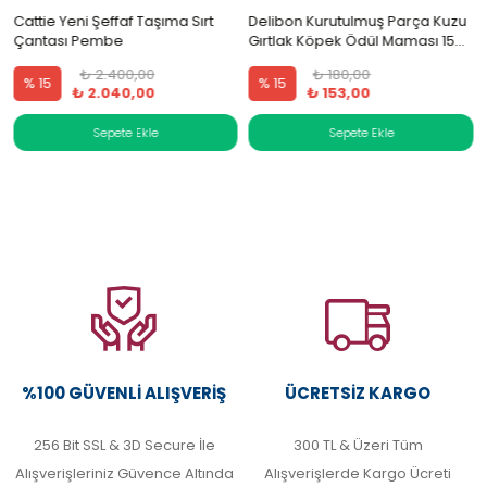
Cattie Yeni Şeffaf Taşıma Sırt
Delibon Kurutulmuş Parça Kuzu
Çantası Pembe
Gırtlak Köpek Ödül Maması 15
Cm 100 Gram
₺ 2.400,00
₺ 180,00
% 15
% 15
₺ 2.040,00
₺ 153,00
%100 GÜVENLI ALIŞVERIŞ
ÜCRETSIZ KARGO
256 Bit SSL & 3D Secure İle
300 TL & Üzeri Tüm
Alışverişleriniz Güvence Altında
Alışverişlerde Kargo Ücreti